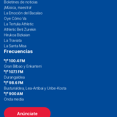
Boletines de noticias
¡Música, maestra!
La Emoción del Bacalao
Oye Cómo Va
La Tertulia Athletic
Athletic Beti Zurekin
Hirukoa Bizkaian
La Traviata
La Santa Misa
Frecuencias
100.4 FM
Gran Bilbao y Enkarterri
107.1 FM
Durangaldea
98.6 FM
Busturialdea, Lea-Artibai y Uribe-Kosta
900 AM
Onda media
Anúnciate