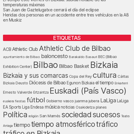
temperaturas máximas
San Juan de Gaztelugatxe cerrará el día del eclipse
Heridas dos personas en un accidente entre tres vehículos en la A8
en Muskiz
ETIQUETAS
Athletic Club de Bilbao
Athletic Club
ACB
baloncesto
BEC (Bilbao
ayuntamiento de Bilbao
Barakaldo
Basauri
Bilbao
Bizkaia
Bilbao Basket
Exhibition Center)
cultura
Bizkaia y sus comarcas
Copa del Rey
Cáritas
Diócesis de Bilbao
el tiempo
Egunon Bizkaia
Deusto
Bizkaia
Enkarterri
Euskadi (País Vasco)
Ernesto Valverde
Ertzaintza
fútbol
LaLiga
LaLiga
Gobierno vasco
juanma jubera
fiestas
euskera
música
EA Sports
Liga Endesa
noticias
Osakidetza
planes
Política
sociedad
sucesos
San Mamés
religión
Teatro
tráfico
tiempo atmosférico
tiempo
Arriaga
tráfico en Bizkaia