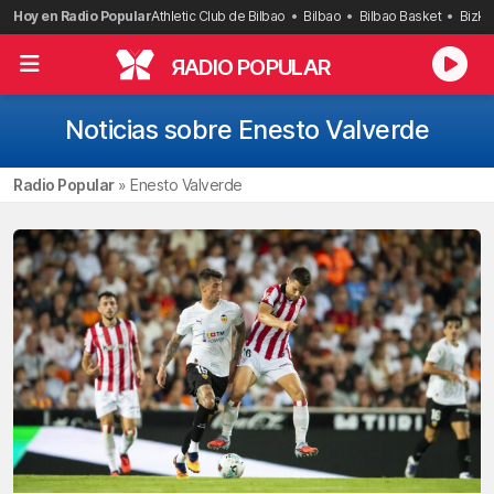
Saltar
Hoy en Radio Popular
Athletic Club de Bilbao
Bilbao
Bilbao Basket
Bizka
al
contenido
R
ADIO POPULAR
Noticias sobre Enesto Valverde
Radio Popular
»
Enesto Valverde