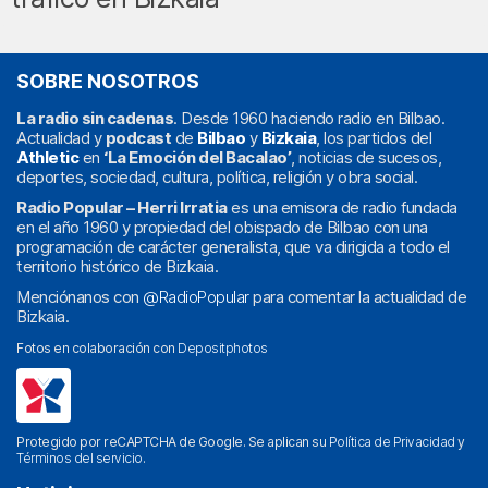
SOBRE NOSOTROS
La radio sin cadenas
. Desde 1960 haciendo radio en Bilbao.
Actualidad y
podcast
de
Bilbao
y
Bizkaia
, los partidos del
Athletic
en
‘La Emoción del Bacalao’
, noticias de sucesos,
deportes, sociedad, cultura, política, religión y obra social.
Radio Popular – Herri Irratia
es una emisora de radio fundada
en el año 1960 y propiedad del obispado de Bilbao con una
programación de carácter generalista, que va dirigida a todo el
territorio histórico de Bizkaia.
Menciónanos con
@RadioPopular
para comentar la actualidad de
Bizkaia.
Fotos en colaboración con
Depositphotos
Protegido por reCAPTCHA de Google. Se aplican su
Política de Privacidad
y
Términos del servicio
.