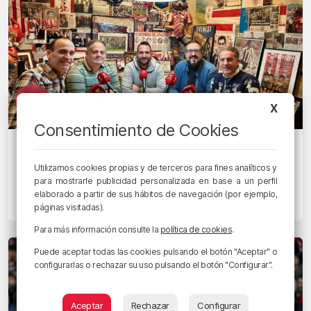
X
Consentimiento de Cookies
ATHLETIC BETI ZUREKIN
Tropezón que no empaña la brillante
Utilizamos cookies propias y de terceros para fines analíticos y
trayectoria zurigorri
para mostrarle publicidad personalizada en base a un perfil
elaborado a partir de sus hábitos de navegación (por ejemplo,
17/12/2024 • 22:30 • KEVIN DOYLE
páginas visitadas).
Para más información consulte la
política de cookies
.
Puede aceptar todas las cookies pulsando el botón "Aceptar" o
configurarlas o rechazar su uso pulsando el botón "Configurar".
Aceptar
Rechazar
Configurar