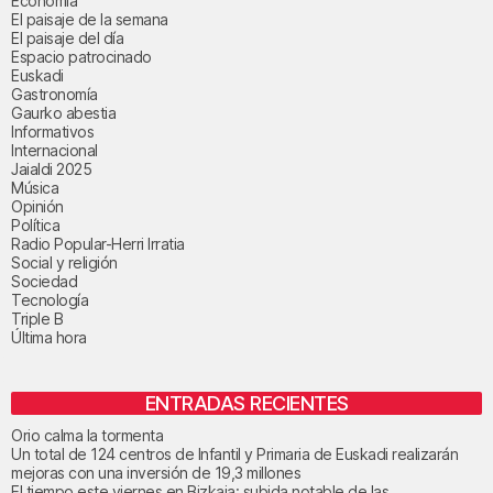
Economía
El paisaje de la semana
El paisaje del día
Espacio patrocinado
Euskadi
Gastronomía
Gaurko abestia
Informativos
Internacional
Jaialdi 2025
Música
Opinión
Política
Radio Popular-Herri Irratia
Social y religión
Sociedad
Tecnología
Triple B
Última hora
ENTRADAS RECIENTES
Orio calma la tormenta
Un total de 124 centros de Infantil y Primaria de Euskadi realizarán
mejoras con una inversión de 19,3 millones
El tiempo este viernes en Bizkaia: subida notable de las