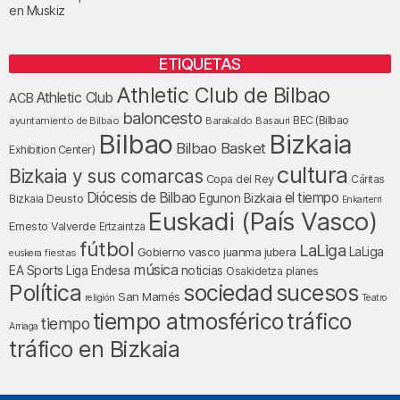
en Muskiz
ETIQUETAS
Athletic Club de Bilbao
Athletic Club
ACB
baloncesto
BEC (Bilbao
ayuntamiento de Bilbao
Barakaldo
Basauri
Bilbao
Bizkaia
Bilbao Basket
Exhibition Center)
cultura
Bizkaia y sus comarcas
Copa del Rey
Cáritas
Diócesis de Bilbao
el tiempo
Egunon Bizkaia
Deusto
Bizkaia
Enkarterri
Euskadi (País Vasco)
Ernesto Valverde
Ertzaintza
fútbol
LaLiga
LaLiga
Gobierno vasco
juanma jubera
fiestas
euskera
música
EA Sports
Liga Endesa
noticias
Osakidetza
planes
Política
sociedad
sucesos
San Mamés
religión
Teatro
tráfico
tiempo atmosférico
tiempo
Arriaga
tráfico en Bizkaia