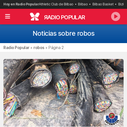
Saltar
Hoy en Radio Popular
Athletic Club de Bilbao
Bilbao
Bilbao Basket
Bizka
al
contenido
R
ADIO POPULAR
Noticias sobre robos
Radio Popular
»
robos
»
Página 2