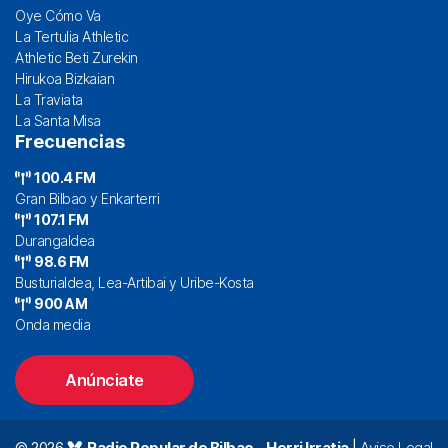
Oye Cómo Va
La Tertulia Athletic
Athletic Beti Zurekin
Hirukoa Bizkaian
La Traviata
La Santa Misa
Frecuencias
100.4 FM
Gran Bilbao y Enkarterri
107.1 FM
Durangaldea
98.6 FM
Busturialdea, Lea-Artibai y Uribe-Kosta
900 AM
Onda media
Anúnciate
© 2026
Radio Popular de Bilbao – Herri Irratia
|
Aviso Legal