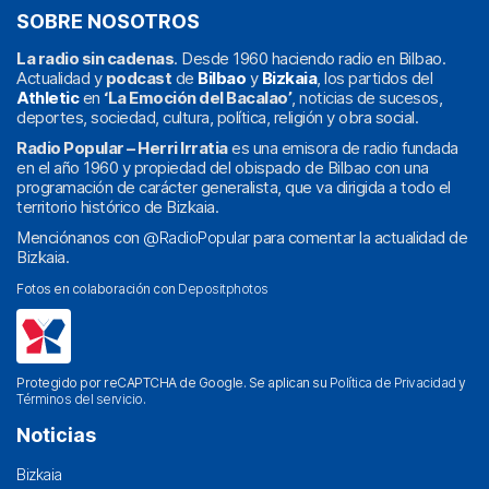
SOBRE NOSOTROS
La radio sin cadenas
. Desde 1960 haciendo radio en Bilbao.
Actualidad y
podcast
de
Bilbao
y
Bizkaia
, los partidos del
Athletic
en
‘La Emoción del Bacalao’
, noticias de sucesos,
deportes, sociedad, cultura, política, religión y obra social.
Radio Popular – Herri Irratia
es una emisora de radio fundada
en el año 1960 y propiedad del obispado de Bilbao con una
programación de carácter generalista, que va dirigida a todo el
territorio histórico de Bizkaia.
Menciónanos con
@RadioPopular
para comentar la actualidad de
Bizkaia.
Fotos en colaboración con
Depositphotos
Protegido por reCAPTCHA de Google. Se aplican su
Política de Privacidad
y
Términos del servicio
.
Noticias
Bizkaia