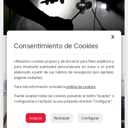
X
ÚLTIMA HORA
Consentimiento de Cookies
Tres menores detenidos por forzar
varios coches en Barakaldo
Utilizamos cookies propias y de terceros para fines analíticos y
31/05/2023 • 08:34 • RADIO POPULAR - HERRI IRRATIA
para mostrarle publicidad personalizada en base a un perfil
elaborado a partir de sus hábitos de navegación (por ejemplo,
páginas visitadas).
Para más información consulte la
política de cookies
.
Puede aceptar todas las cookies pulsando el botón "Aceptar" o
configurarlas o rechazar su uso pulsando el botón "Configurar".
Aceptar
Rechazar
Configurar