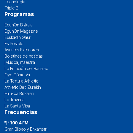
Tecnología
Triple B
Programas
EgunOn Bizkaia
EgunOn Magazine
Euskadin Gaur
Es Posible
Asuntos Exteriores
Boletines de noticias
¡Música, maestra!
La Emoción del Bacalao
Oye Cómo Va
La Tertulia Athletic
Athletic Beti Zurekin
Hirukoa Bizkaian
La Traviata
La Santa Misa
Frecuencias
100.4 FM
Gran Bilbao y Enkarterri