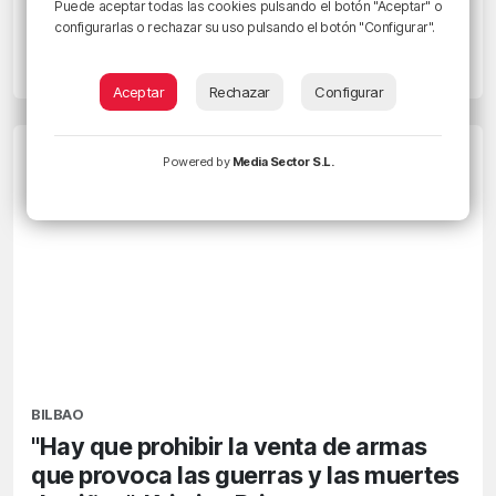
euros al mes: «30.000 familias no
Puede aceptar todas las cookies pulsando el botón "Aceptar" o
configurarlas o rechazar su uso pulsando el botón "Configurar".
pueden asumirlo»
18/06/2022 • 10:05 • RADIO POPULAR - HERRI IRRATIA
Aceptar
Rechazar
Configurar
Powered by
Media Sector S.L.
BILBAO
"Hay que prohibir la venta de armas
que provoca las guerras y las muertes