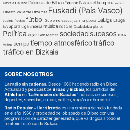
Diócesis de Bilbao
el tiempo
Egunon Bizkaia
Deusto
Bizkaia
Enkarterri
Euskadi (País Vasco)
Ernesto Valverde
Ertzaintza
fútbol
LaLiga
LaLiga
Gobierno vasco
juanma jubera
fiestas
euskera
música
EA Sports
Liga Endesa
noticias
Osakidetza
planes
Política
sociedad
sucesos
San Mamés
religión
Teatro
tráfico
tiempo atmosférico
tiempo
Arriaga
tráfico en Bizkaia
SOBRE NOSOTROS
La radio sin cadenas
. Desde 1960 haciendo radio en Bilbao.
Actualidad y
podcast
de
Bilbao
y
Bizkaia
, los partidos del
Athletic
en
‘La Emoción del Bacalao’
, noticias de sucesos,
deportes, sociedad, cultura, política, religión y obra social.
Radio Popular – Herri Irratia
es una emisora de radio fundada
en el año 1960 y propiedad del obispado de Bilbao con una
programación de carácter generalista, que va dirigida a todo el
territorio histórico de Bizkaia.