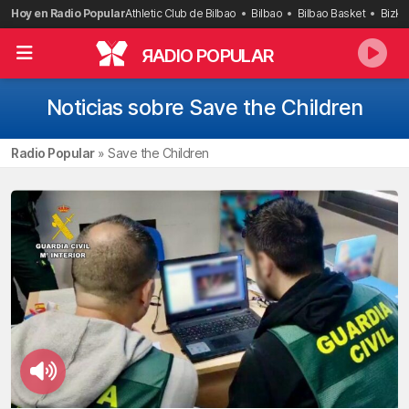
Saltar
Hoy en Radio Popular
Athletic Club de Bilbao
Bilbao
Bilbao Basket
Bizka
al
contenido
R
ADIO POPULAR
Noticias sobre Save the Children
Radio Popular
»
Save the Children