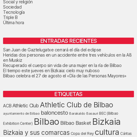
Social y religión
Sociedad
Tecnología
Triple B
Última hora
ENTRADAS RECIENTES
San Juan de Gaztelugatxe cerrará el día del eclipse
Heridas dos personas en un accidente entre tres vehículos en la A8
en Muskiz
Recuperado el cuerpo sin vida de una mujer en la ría de Bilbao
El tiempo este jueves en Bizkaia: cielo muy nuboso
Bilbao celebra el 27 de agosto el «Día de las Personas Mayores»
ETIQUETAS
Athletic Club de Bilbao
Athletic Club
ACB
baloncesto
BEC (Bilbao
ayuntamiento de Bilbao
Barakaldo
Basauri
Bilbao
Bizkaia
Bilbao Basket
Exhibition Center)
cultura
Bizkaia y sus comarcas
Copa del Rey
Cáritas