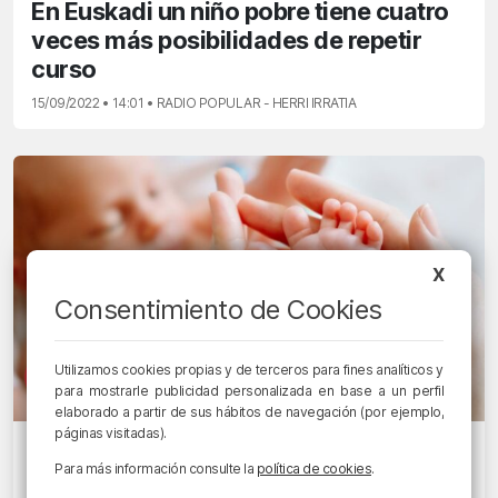
En Euskadi un niño pobre tiene cuatro
veces más posibilidades de repetir
curso
15/09/2022 • 14:01 • RADIO POPULAR - HERRI IRRATIA
X
Consentimiento de Cookies
Utilizamos cookies propias y de terceros para fines analíticos y
para mostrarle publicidad personalizada en base a un perfil
elaborado a partir de sus hábitos de navegación (por ejemplo,
páginas visitadas).
MOLIENDO CAFÉ
Para más información consulte la
política de cookies
.
Criar un hijo en Euskadi cuesta 769