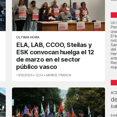
Un t
Pri
una
El 
ÚLTIMA HORA
not
ELA, LAB, CCOO, Steilas y
San
del
ESK convocan huelga el 12
Her
de marzo en el sector
ent
Rec
público vasco
muje
13/02/2024 • 12:24 • MARKEL FRANCIA
AC
de
ba
Exhi