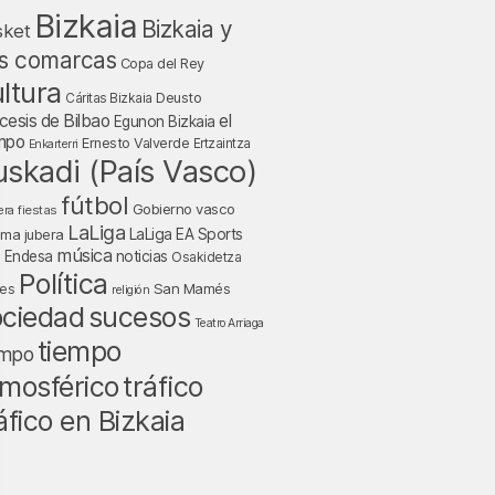
Bizkaia
Bizkaia y
sket
s comarcas
Copa del Rey
ltura
Deusto
Cáritas Bizkaia
cesis de Bilbao
el
Egunon Bizkaia
mpo
Ernesto Valverde
Ertzaintza
Enkarterri
uskadi (País Vasco)
fútbol
Gobierno vasco
fiestas
era
LaLiga
LaLiga EA Sports
nma jubera
música
a Endesa
noticias
Osakidetza
Política
San Mamés
nes
religión
ociedad
sucesos
Teatro Arriaga
tiempo
empo
tráfico
mosférico
áfico en Bizkaia