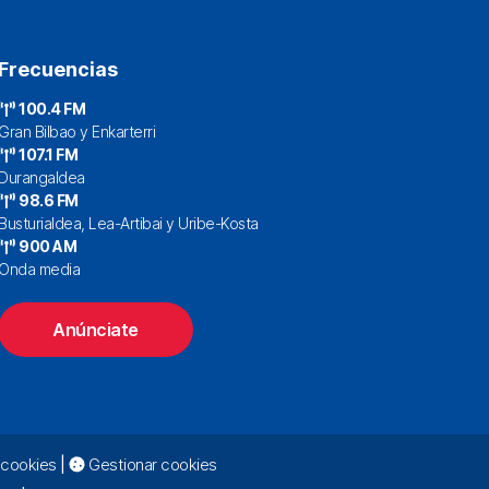
Frecuencias
100.4 FM
Gran Bilbao y Enkarterri
107.1 FM
Durangaldea
98.6 FM
Busturialdea, Lea-Artibai y Uribe-Kosta
900 AM
Onda media
Anúnciate
e cookies
|
Gestionar cookies