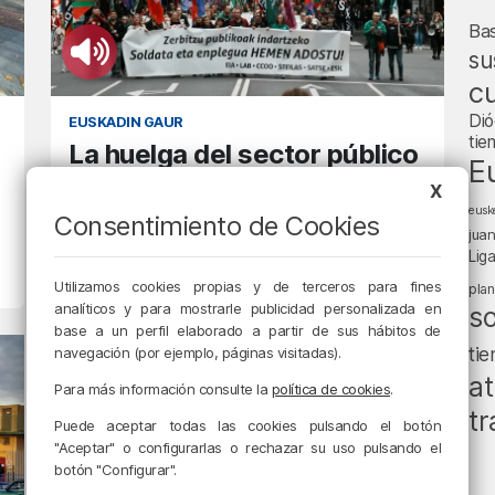
Ba
su
cu
Dió
EUSKADIN GAUR
tie
La huelga del sector público
E
de Euskadi paraliza Bilbao
X
eusk
Consentimiento de Cookies
25/10/2023 • 14:59 • JON MIKEL RODRÍGUEZ
jua
Lig
Utilizamos cookies propias y de terceros para fines
pla
analíticos y para mostrarle publicidad personalizada en
s
base a un perfil elaborado a partir de sus hábitos de
ti
navegación (por ejemplo, páginas visitadas).
at
Para más información consulte la
política de cookies
.
tr
Puede aceptar todas las cookies pulsando el botón
"Aceptar" o configurarlas o rechazar su uso pulsando el
botón "Configurar".