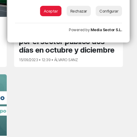
Aceptar
Rechazar
Configurar
EUSKADIN GAUR
Powered by
Media Sector S.L.
Sindicatos se manifestarán
por el sector público dos
días en octubre y diciembre
15/09/2023 • 12:39 • ÁLVARO SANZ