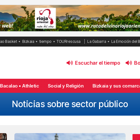
bao Basket
Bizkaia
tiempo
TOURrescusa
La Gabarra
La Emoción del 
Escuchar el tiempo
Bol
Bacalao • Athletic
Social y Religión
Bizkaia y sus comarc
Noticias sobre sector público