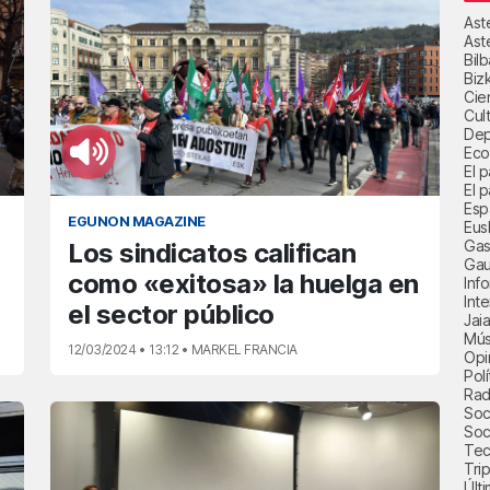
Ast
Ast
Bil
Biz
Cie
Cul
Dep
Eco
El 
El p
Esp
EGUNON MAGAZINE
Eus
Gas
Los sindicatos califican
Gau
como «exitosa» la huelga en
Inf
Int
el sector público
Jai
Mús
12/03/2024 • 13:12 • MARKEL FRANCIA
Opi
Polí
Radi
Soci
Soc
Tec
Trip
Últ