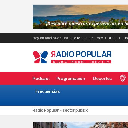
Saltar
al
contenido
Hoy en Radio Popular
Athletic Club de Bilbao
Bilbao
Bil
R
ADIO POPULAR
BILBO
HERRI
IRRATIA
Podcast
Programación
Deportes
Frecuencias
Radio Popular
»
sector público