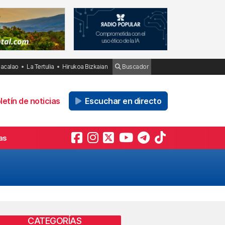
Bacalao
La Tertulia
Hirukoa Bizkaian
Buscador
etín de noticias
Escuchar en directo
as
CATEGORÍAS