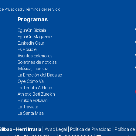
 de Privacidad
y
Términos del servicio
.
Programas
EgunOn Bizkaia
EgunOn Magazine
Euskadin Gaur
Es Posible
Asuntos Exteriores
Boletines de noticias
¡Música, maestra!
La Emoción del Bacalao
Oye Cómo Va
La Tertulia Athletic
Athletic Beti Zurekin
Hirukoa Bizkaian
La Traviata
La Santa Misa
lbao – Herri Irratia
|
Aviso Legal
|
Política de Privacidad
|
Política d