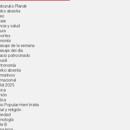
eburuko Planak
eko abestia
bao
kaia
ncia y salud
tura
ortes
nomía
paisaje de la semana
aisaje del día
acio patrocinado
kadi
tronomía
rko abestia
ormativos
ernacional
aldi 2025
ica
nión
tica
o Popular-Herri Irratia
al y religión
iedad
nología
le B
ima hora