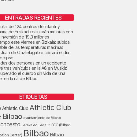
ENTRADAS RECIENTES
otal de 124 centros de Infantil y
maria de Euskadi realizarán mejoras con
 inversión de 19,3 millones
tiempo este viernes en Bizkaia: subida
able de las temperaturas máximas
 Juan de Gaztelugatxe cerrará el día
 eclipse
idas dos personas en un accidente
re tres vehículos en la A8 en Muskiz
uperado el cuerpo sin vida de una
r en la ría de Bilbao
ETIQUETAS
Athletic Club
Athletic Club
B
 Bilbao
ayuntamiento de Bilbao
loncesto
BEC (Bilbao
Barakaldo
Basauri
Bilbao
Bilbao
bition Center)