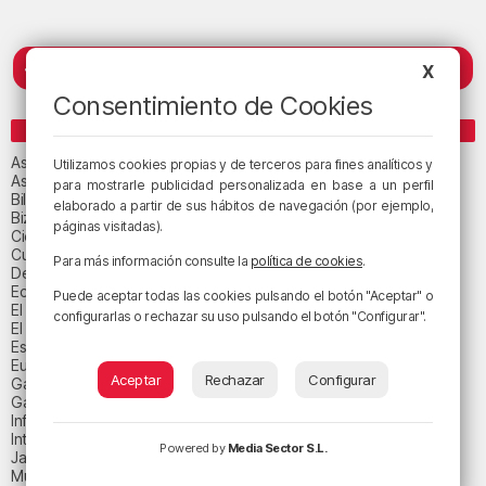
< Página anterior
X
Consentimiento de Cookies
CATEGORÍAS
Asteburuko Planak
Utilizamos cookies propias y de terceros para fines analíticos y
Asteko abestia
para mostrarle publicidad personalizada en base a un perfil
Bilbao
elaborado a partir de sus hábitos de navegación (por ejemplo,
Bizkaia
páginas visitadas).
Ciencia y salud
Cultura
Para más información consulte la
política de cookies
.
Deportes
Economía
Puede aceptar todas las cookies pulsando el botón "Aceptar" o
El paisaje de la semana
configurarlas o rechazar su uso pulsando el botón "Configurar".
El paisaje del día
Espacio patrocinado
Euskadi
Aceptar
Rechazar
Configurar
Gastronomía
Gaurko abestia
Informativos
Internacional
Powered by
Media Sector S.L.
Jaialdi 2025
Música