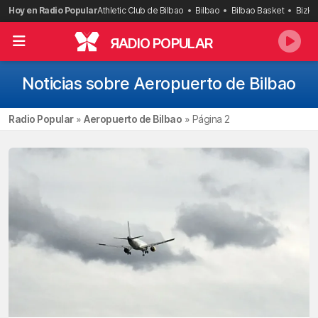
Saltar
Hoy en Radio Popular
Athletic Club de Bilbao
Bilbao
Bilbao Basket
Bizka
al
contenido
R
ADIO POPULAR
Noticias sobre Aeropuerto de Bilbao
Radio Popular
»
Aeropuerto de Bilbao
»
Página 2