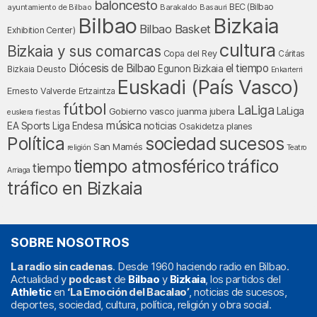
baloncesto
BEC (Bilbao
ayuntamiento de Bilbao
Barakaldo
Basauri
Bilbao
Bizkaia
Bilbao Basket
Exhibition Center)
cultura
Bizkaia y sus comarcas
Copa del Rey
Cáritas
Diócesis de Bilbao
el tiempo
Egunon Bizkaia
Deusto
Bizkaia
Enkarterri
Euskadi (País Vasco)
Ernesto Valverde
Ertzaintza
fútbol
LaLiga
LaLiga
Gobierno vasco
juanma jubera
fiestas
euskera
música
EA Sports
Liga Endesa
noticias
Osakidetza
planes
Política
sociedad
sucesos
San Mamés
religión
Teatro
tráfico
tiempo atmosférico
tiempo
Arriaga
tráfico en Bizkaia
SOBRE NOSOTROS
La radio sin cadenas
. Desde 1960 haciendo radio en Bilbao.
Actualidad y
podcast
de
Bilbao
y
Bizkaia
, los partidos del
Athletic
en
‘La Emoción del Bacalao’
, noticias de sucesos,
deportes, sociedad, cultura, política, religión y obra social.