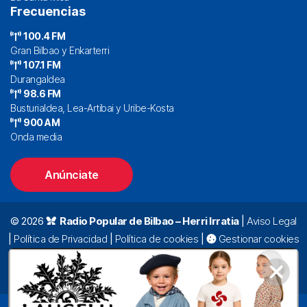
Frecuencias
100.4 FM
Gran Bilbao y Enkarterri
107.1 FM
Durangaldea
98.6 FM
Busturialdea, Lea-Artibai y Uribe-Kosta
900 AM
Onda media
Anúnciate
© 2026
Radio Popular de Bilbao – Herri Irratia
|
Aviso Legal
|
Política de Privacidad
|
Política de cookies
|
Gestionar cookies
Alda. Mazarredo, 47 – 7º 48009 Bilbao |
94 423 92 00
|
oyentes@radiopopular.com