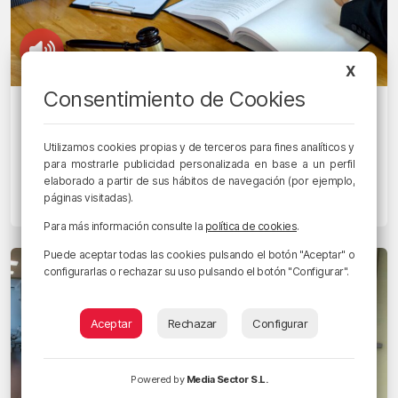
X
Consentimiento de Cookies
CON SUMO INTERÉS
Kontsumobide ha recibido más de
Utilizamos cookies propias y de terceros para fines analíticos y
14.000 quejas con un «50-60% de
para mostrarle publicidad personalizada en base a un perfil
resolución»
elaborado a partir de sus hábitos de navegación (por ejemplo,
páginas visitadas).
31/10/2024 • 08:17 • RADIO POPULAR - HERRI IRRATIA
Para más información consulte la
política de cookies
.
Puede aceptar todas las cookies pulsando el botón "Aceptar" o
configurarlas o rechazar su uso pulsando el botón "Configurar".
Aceptar
Rechazar
Configurar
Powered by
Media Sector S.L.