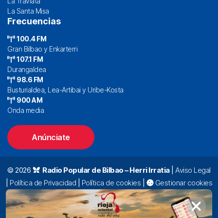
La Traviata
La Santa Misa
Frecuencias
100.4 FM
Gran Bilbao y Enkarterri
107.1 FM
Durangaldea
98.6 FM
Busturialdea, Lea-Artibai y Uribe-Kosta
900 AM
Onda media
Anúnciate
© 2026
Radio Popular de Bilbao – Herri Irratia
|
Aviso Legal
|
Política de Privacidad
|
Política de cookies
|
Gestionar cookies
Alda. Mazarredo, 47 – 7º 48009 Bilbao |
94 423 92 00
|
oyentes@radiopopular.com