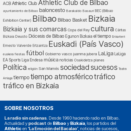
Athletic Club de Bilbao
Athletic Club
ACB
baloncesto
BEC (Bilbao
ayuntamiento de Bilbao
Barakaldo
Basauri
Bilbao
Bizkaia
Bilbao Basket
Exhibition Center)
cultura
Bizkaia y sus comarcas
Copa del Rey
Cáritas
Diócesis de Bilbao
el tiempo
Egunon Bizkaia
Deusto
Bizkaia
Enkarterri
Euskadi (País Vasco)
Ernesto Valverde
Ertzaintza
fútbol
LaLiga
LaLiga
Gobierno vasco
juanma jubera
fiestas
euskera
música
EA Sports
Liga Endesa
noticias
Osakidetza
planes
Política
sociedad
sucesos
San Mamés
religión
Teatro
tráfico
tiempo atmosférico
tiempo
Arriaga
tráfico en Bizkaia
SOBRE NOSOTROS
La radio sin cadenas
. Desde 1960 haciendo radio en Bilbao.
Actualidad y
podcast
de
Bilbao
y
Bizkaia
, los partidos del
Athletic
en
‘La Emoción del Bacalao’
, noticias de sucesos,