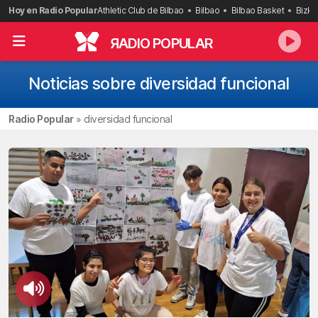
Saltar
Hoy en Radio Popular
Athletic Club de Bilbao
Bilbao
Bilbao Basket
Bizka
al
contenido
R
ADIO POPULAR
Noticias sobre diversidad funcional
Radio Popular
»
diversidad funcional