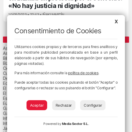
«No hay justicia ni dignidad»
10/05/2023 • 22:43 • IÑAKI MARTÍN
X
Consentimiento de Cookies
CATEGORÍAS
Utilizamos cookies propias y de terceros para fines analíticos y
Asteburuko Planak
para mostrarle publicidad personalizada en base a un perfil
Asteko abestia
Bilbao
elaborado a partir de sus hábitos de navegación (por ejemplo,
Bizkaia
páginas visitadas).
Ciencia y salud
Cultura
Para más información consulte la
política de cookies
.
Deportes
Puede aceptar todas las cookies pulsando el botón "Aceptar" o
Economía
El paisaje de la semana
configurarlas o rechazar su uso pulsando el botón "Configurar".
El paisaje del día
Espacio patrocinado
Euskadi
Aceptar
Rechazar
Configurar
Gastronomía
Gaurko abestia
Informativos
Internacional
Powered by
Media Sector S.L.
Jaialdi 2025