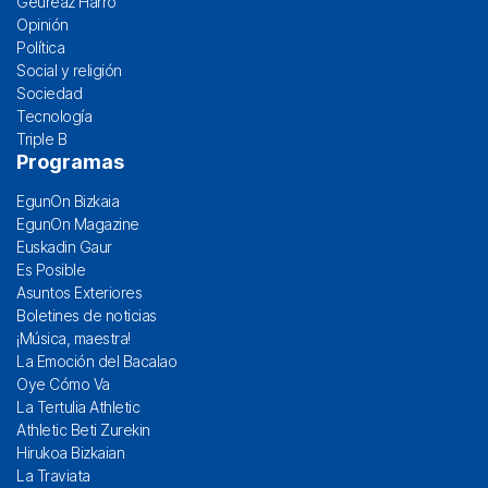
Geureaz Harro
Opinión
Política
Social y religión
Sociedad
Tecnología
Triple B
Programas
EgunOn Bizkaia
EgunOn Magazine
Euskadin Gaur
Es Posible
Asuntos Exteriores
Boletines de noticias
¡Música, maestra!
La Emoción del Bacalao
Oye Cómo Va
La Tertulia Athletic
Athletic Beti Zurekin
Hirukoa Bizkaian
La Traviata