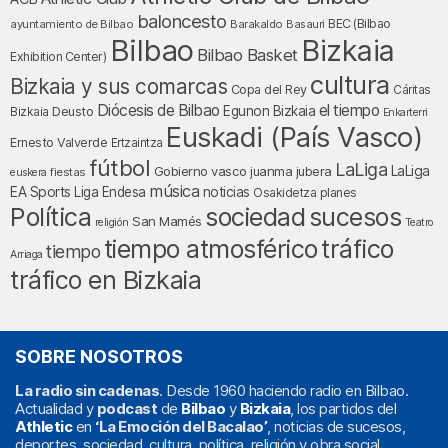
baloncesto
BEC (Bilbao
ayuntamiento de Bilbao
Barakaldo
Basauri
Bilbao
Bizkaia
Bilbao Basket
Exhibition Center)
cultura
Bizkaia y sus comarcas
Copa del Rey
Cáritas
Diócesis de Bilbao
el tiempo
Egunon Bizkaia
Deusto
Bizkaia
Enkarterri
Euskadi (País Vasco)
Ernesto Valverde
Ertzaintza
fútbol
LaLiga
LaLiga
Gobierno vasco
juanma jubera
fiestas
euskera
música
EA Sports
Liga Endesa
noticias
Osakidetza
planes
Política
sociedad
sucesos
San Mamés
religión
Teatro
tráfico
tiempo atmosférico
tiempo
Arriaga
tráfico en Bizkaia
SOBRE NOSOTROS
La radio sin cadenas
. Desde 1960 haciendo radio en Bilbao.
Actualidad y
podcast
de
Bilbao
y
Bizkaia
, los partidos del
Athletic
en
‘La Emoción del Bacalao’
, noticias de sucesos,
deportes, sociedad, cultura, política, religión y obra social.