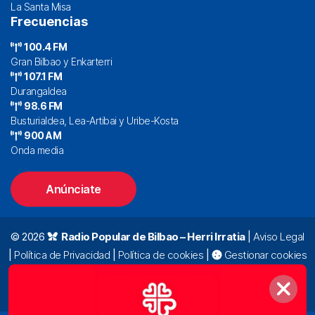
La Santa Misa
Frecuencias
100.4 FM
Gran Bilbao y Enkarterri
107.1 FM
Durangaldea
98.6 FM
Busturialdea, Lea-Artibai y Uribe-Kosta
900 AM
Onda media
Anúnciate
© 2026
Radio Popular de Bilbao – Herri Irratia
|
Aviso Legal
|
Política de Privacidad
|
Política de cookies
|
Gestionar cookies
Alda. Mazarredo, 47 – 7º 48009 Bilbao |
94 423 92 00
|
oyentes@radiopopular.com