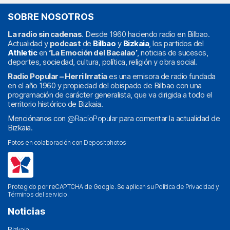
SOBRE NOSOTROS
La radio sin cadenas
. Desde 1960 haciendo radio en Bilbao.
Actualidad y
podcast
de
Bilbao
y
Bizkaia
, los partidos del
Athletic
en
‘La Emoción del Bacalao’
, noticias de sucesos,
deportes, sociedad, cultura, política, religión y obra social.
Radio Popular – Herri Irratia
es una emisora de radio fundada
en el año 1960 y propiedad del obispado de Bilbao con una
programación de carácter generalista, que va dirigida a todo el
territorio histórico de Bizkaia.
Menciónanos con
@RadioPopular
para comentar la actualidad de
Bizkaia.
Fotos en colaboración con
Depositphotos
Protegido por reCAPTCHA de Google. Se aplican su
Política de Privacidad
y
Términos del servicio
.
Noticias
Bizkaia