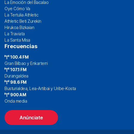
La Emoción del Bacalao
Oye Cómo Va
La Tertulia Athletic
Athletic Beti Zurekin
Hirukoa Bizkaian
La Traviata
La Santa Misa
Frecuencias
100.4 FM
Gran Bilbao y Enkarterri
107.1 FM
Durangaldea
98.6 FM
Busturialdea, Lea-Artibai y Uribe-Kosta
900 AM
Onda media
Anúnciate