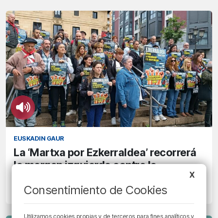
EUSKADIN GAUR
La ‘Martxa por Ezkerraldea’ recorrerá
la margen izquierda contra la
X
precariedad y el gasto militar
Consentimiento de Cookies
11/06/2024 • 13:38 • JULIA FLORES
Utilizamos cookies propias y de terceros para fines analíticos y