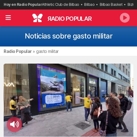
Saltar
Hoy en Radio Popular
Athletic Club de Bilbao
Bilbao
Bilbao Basket
Bizka
al
contenido
R
ADIO POPULAR
Noticias sobre gasto militar
Radio Popular
»
gasto militar