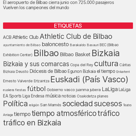
El aeropuerto de Bilbao cierra junio con 725.000 pasajeros
Vuelven los campeones del mundo
ETIQUETAS
Athletic Club de Bilbao
Athletic Club
ACB
baloncesto
BEC (Bilbao
ayuntamiento de Bilbao
Barakaldo
Basauri
Bilbao
Bizkaia
Bilbao Basket
Exhibition Center)
cultura
Bizkaia y sus comarcas
Copa del Rey
Cáritas
Diócesis de Bilbao
el tiempo
Egunon Bizkaia
Deusto
Bizkaia
Enkarterri
Euskadi (País Vasco)
Ernesto Valverde
Ertzaintza
fútbol
LaLiga
LaLiga
Gobierno vasco
juanma jubera
fiestas
euskera
música
EA Sports
Liga Endesa
noticias
Osakidetza
planes
Política
sociedad
sucesos
San Mamés
religión
Teatro
tráfico
tiempo atmosférico
tiempo
Arriaga
tráfico en Bizkaia