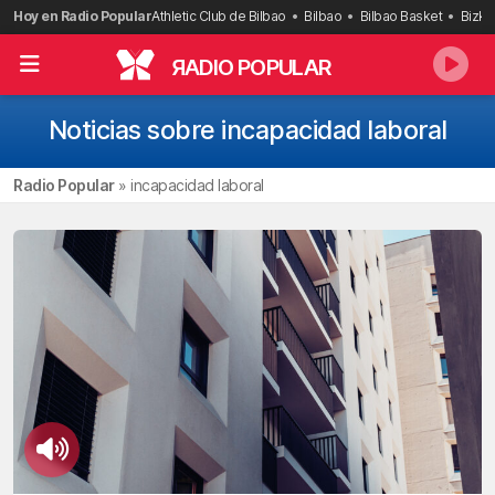
Saltar
Hoy en Radio Popular
Athletic Club de Bilbao
Bilbao
Bilbao Basket
Bizka
al
contenido
R
ADIO POPULAR
Noticias sobre incapacidad laboral
Radio Popular
»
incapacidad laboral