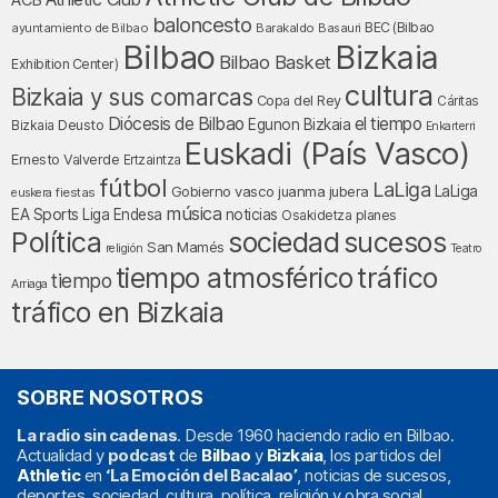
ACB
baloncesto
BEC (Bilbao
ayuntamiento de Bilbao
Barakaldo
Basauri
Bilbao
Bizkaia
Bilbao Basket
Exhibition Center)
cultura
Bizkaia y sus comarcas
Copa del Rey
Cáritas
Diócesis de Bilbao
el tiempo
Egunon Bizkaia
Deusto
Bizkaia
Enkarterri
Euskadi (País Vasco)
Ernesto Valverde
Ertzaintza
fútbol
LaLiga
LaLiga
Gobierno vasco
juanma jubera
fiestas
euskera
música
EA Sports
Liga Endesa
noticias
Osakidetza
planes
Política
sociedad
sucesos
San Mamés
religión
Teatro
tráfico
tiempo atmosférico
tiempo
Arriaga
tráfico en Bizkaia
SOBRE NOSOTROS
La radio sin cadenas
. Desde 1960 haciendo radio en Bilbao.
Actualidad y
podcast
de
Bilbao
y
Bizkaia
, los partidos del
Athletic
en
‘La Emoción del Bacalao’
, noticias de sucesos,
deportes, sociedad, cultura, política, religión y obra social.