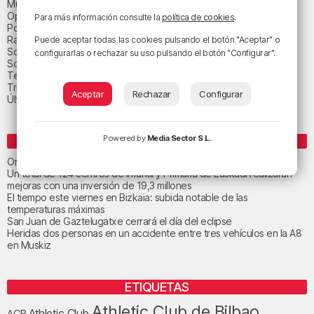
Música
Opinión
Para más información consulte la
política de cookies
.
Política
Radio Popular-Herri Irratia
Puede aceptar todas las cookies pulsando el botón "Aceptar" o
Social y religión
configurarlas o rechazar su uso pulsando el botón "Configurar".
Sociedad
Tecnología
Triple B
Aceptar
Rechazar
Configurar
Última hora
Powered by
Media Sector S.L.
ENTRADAS RECIENTES
Orio calma la tormenta
Un total de 124 centros de Infantil y Primaria de Euskadi realizarán
mejoras con una inversión de 19,3 millones
El tiempo este viernes en Bizkaia: subida notable de las
temperaturas máximas
San Juan de Gaztelugatxe cerrará el día del eclipse
Heridas dos personas en un accidente entre tres vehículos en la A8
en Muskiz
ETIQUETAS
Athletic Club de Bilbao
Athletic Club