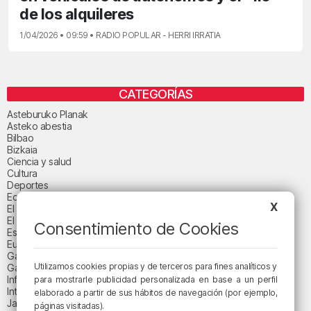
de los alquileres
1/04/2026 • 09:59 • RADIO POPULAR - HERRI IRRATIA
CATEGORÍAS
Asteburuko Planak
Asteko abestia
Bilbao
Bizkaia
Ciencia y salud
Cultura
Deportes
Economía
X
El paisaje de la semana
El paisaje del día
Consentimiento de Cookies
Espacio patrocinado
Euskadi
Gastronomía
Utilizamos cookies propias y de terceros para fines analíticos y
Gaurko abestia
Informativos
para mostrarle publicidad personalizada en base a un perfil
Internacional
elaborado a partir de sus hábitos de navegación (por ejemplo,
Jaialdi 2025
páginas visitadas).