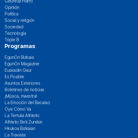
Geureaz Harro
Opinión
Política
Social y religión
Sociedad
Tecnología
Triple B
Programas
EgunOn Bizkaia
EgunOn Magazine
Euskadin Gaur
Es Posible
Asuntos Exteriores
Boletines de noticias
¡Música, maestra!
La Emoción del Bacalao
Oye Cómo Va
La Tertulia Athletic
Athletic Beti Zurekin
Hirukoa Bizkaian
La Traviata