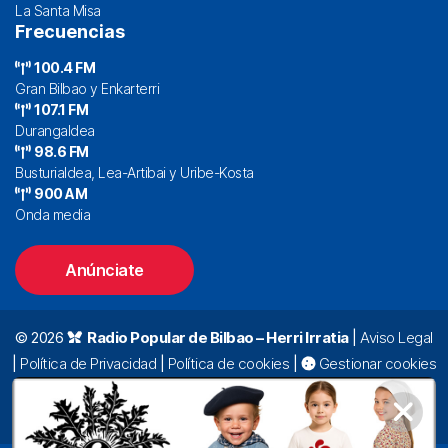
La Santa Misa
Frecuencias
100.4 FM
Gran Bilbao y Enkarterri
107.1 FM
Durangaldea
98.6 FM
Busturialdea, Lea-Artibai y Uribe-Kosta
900 AM
Onda media
Anúnciate
© 2026
Radio Popular de Bilbao – Herri Irratia
|
Aviso Legal
|
Política de Privacidad
|
Política de cookies
|
Gestionar cookies
Alda. Mazarredo, 47 – 7º 48009 Bilbao |
94 423 92 00
|
oyentes@radiopopular.com