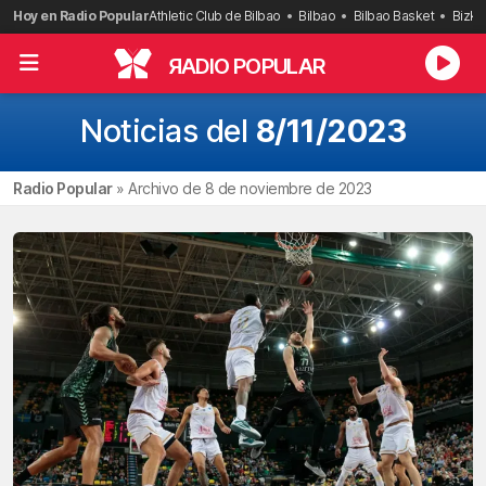
Saltar
Hoy en Radio Popular
Athletic Club de Bilbao
Bilbao
Bilbao Basket
Bizka
al
contenido
R
ADIO POPULAR
Noticias del
8/11/2023
Radio Popular
»
Archivo de 8 de noviembre de 2023