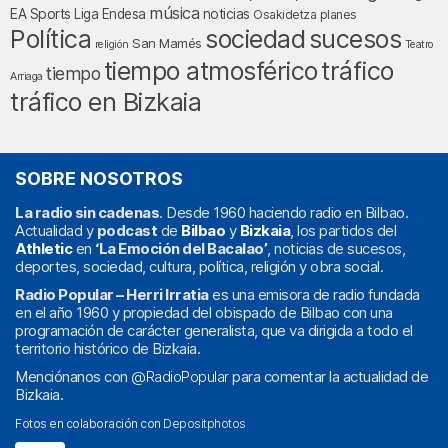
música
EA Sports
Liga Endesa
noticias
Osakidetza
planes
Política
sociedad
sucesos
San Mamés
religión
Teatro
tráfico
tiempo atmosférico
tiempo
Arriaga
tráfico en Bizkaia
SOBRE NOSOTROS
La radio sin cadenas
. Desde 1960 haciendo radio en Bilbao.
Actualidad y
podcast
de
Bilbao
y
Bizkaia
, los partidos del
Athletic
en
‘La Emoción del Bacalao’
, noticias de sucesos,
deportes, sociedad, cultura, política, religión y obra social.
Radio Popular – Herri Irratia
es una emisora de radio fundada
en el año 1960 y propiedad del obispado de Bilbao con una
programación de carácter generalista, que va dirigida a todo el
territorio histórico de Bizkaia.
Menciónanos con
@RadioPopular
para comentar la actualidad de
Bizkaia.
Fotos en colaboración con
Depositphotos