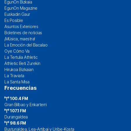
EgunOn Bizkaia
EgunOn Magazine
Euskadin Gaur
Es Posible
Asuntos Exteriores
Boletines de noticias
¡Música, maestra!
La Emoción del Bacalao
Oye Cómo Va
La Tertulia Athletic
Athletic Beti Zurekin
Hirukoa Bizkaian
La Traviata
La Santa Misa
Frecuencias
100.4 FM
Gran Bilbao y Enkarterri
107.1 FM
Durangaldea
98.6 FM
Busturialdea, Lea-Artibai y Uribe-Kosta