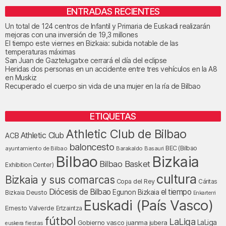
ENTRADAS RECIENTES
Un total de 124 centros de Infantil y Primaria de Euskadi realizarán
mejoras con una inversión de 19,3 millones
El tiempo este viernes en Bizkaia: subida notable de las
temperaturas máximas
San Juan de Gaztelugatxe cerrará el día del eclipse
Heridas dos personas en un accidente entre tres vehículos en la A8
en Muskiz
Recuperado el cuerpo sin vida de una mujer en la ría de Bilbao
ETIQUETAS
Athletic Club de Bilbao
Athletic Club
ACB
baloncesto
BEC (Bilbao
ayuntamiento de Bilbao
Barakaldo
Basauri
Bilbao
Bizkaia
Bilbao Basket
Exhibition Center)
cultura
Bizkaia y sus comarcas
Copa del Rey
Cáritas
Diócesis de Bilbao
el tiempo
Egunon Bizkaia
Deusto
Bizkaia
Enkarterri
Euskadi (País Vasco)
Ernesto Valverde
Ertzaintza
fútbol
LaLiga
LaLiga
Gobierno vasco
juanma jubera
fiestas
euskera