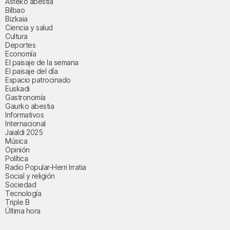
Asteko abestia
Bilbao
Bizkaia
Ciencia y salud
Cultura
Deportes
Economía
El paisaje de la semana
El paisaje del día
Espacio patrocinado
Euskadi
Gastronomía
Gaurko abestia
Informativos
Internacional
Jaialdi 2025
Música
Opinión
Política
Radio Popular-Herri Irratia
Social y religión
Sociedad
Tecnología
Triple B
Última hora