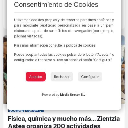
Consentimiento de Cookies
De Marcos: «Igualar a Andoni Iraola es
un orgullo»
Utilizamos cookies propias y de terceros para fines analíticos y
8/11/2023 • 12:36 • RADIO POPULAR - HERRI IRRATIA
para mostrarle publicidad personalizada en base a un perfil
elaborado a partir de sus hábitos de navegación (por ejemplo,
páginas visitadas).
Para más información consulte la
política de cookies
.
Puede aceptar todas las cookies pulsando el botón "Aceptar" o
configurarlas o rechazar su uso pulsando el botón "Configurar".
Aceptar
Rechazar
Configurar
Powered by
Media Sector S.L.
EGUNON MAGAZINE
Física, química y mucho más… Zientzia
Astea organiza 200 actividades