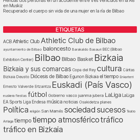
Heridas dos personas en un accidente entre tres vehículos en la A8
en Muskiz
Recuperado el cuerpo sin vida de una mujer en la ría de Bilbao
ETIQUETAS
Athletic Club de Bilbao
Athletic Club
ACB
baloncesto
BEC (Bilbao
ayuntamiento de Bilbao
Barakaldo
Basauri
Bilbao
Bizkaia
Bilbao Basket
Exhibition Center)
cultura
Bizkaia y sus comarcas
Copa del Rey
Cáritas
Diócesis de Bilbao
el tiempo
Egunon Bizkaia
Deusto
Bizkaia
Enkarterri
Euskadi (País Vasco)
Ernesto Valverde
Ertzaintza
fútbol
LaLiga
LaLiga
Gobierno vasco
juanma jubera
fiestas
euskera
música
EA Sports
Liga Endesa
noticias
Osakidetza
planes
Política
sociedad
sucesos
San Mamés
religión
Teatro
tráfico
tiempo atmosférico
tiempo
Arriaga
tráfico en Bizkaia