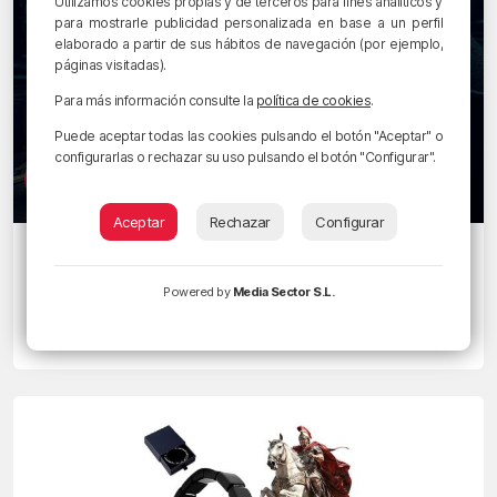
Utilizamos cookies propias y de terceros para fines analíticos y
para mostrarle publicidad personalizada en base a un perfil
elaborado a partir de sus hábitos de navegación (por ejemplo,
páginas visitadas).
Para más información consulte la
política de cookies
.
Puede aceptar todas las cookies pulsando el botón "Aceptar" o
configurarlas o rechazar su uso pulsando el botón "Configurar".
Aceptar
Rechazar
Configurar
VAMOS A CONTAR MENTIRAS
Nostradamus, Baba Banga y el eterno
Powered by
Media Sector S.L.
retorno de las predicciones fallidas
30/12/2025 • 10:23 • ESTI ORTEGA