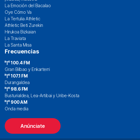
La Emoción del Bacalao
Oye Cómo Va
La Tertulia Athletic
Athletic Beti Zurekin
Hirukoa Bizkaian
La Traviata
La Santa Misa
Frecuencias
100.4 FM
Gran Bilbao y Enkarterri
107.1 FM
Durangaldea
98.6 FM
Busturialdea, Lea-Artibai y Uribe-Kosta
900 AM
Onda media
Anúnciate