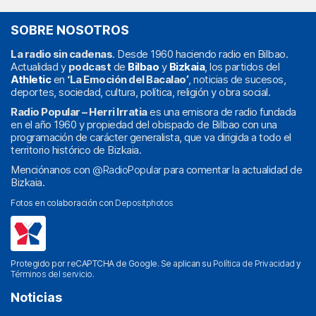
SOBRE NOSOTROS
La radio sin cadenas
. Desde 1960 haciendo radio en Bilbao.
Actualidad y
podcast
de
Bilbao
y
Bizkaia
, los partidos del
Athletic
en
‘La Emoción del Bacalao’
, noticias de sucesos,
deportes, sociedad, cultura, política, religión y obra social.
Radio Popular – Herri Irratia
es una emisora de radio fundada
en el año 1960 y propiedad del obispado de Bilbao con una
programación de carácter generalista, que va dirigida a todo el
territorio histórico de Bizkaia.
Menciónanos con
@RadioPopular
para comentar la actualidad de
Bizkaia.
Fotos en colaboración con
Depositphotos
Protegido por reCAPTCHA de Google. Se aplican su
Política de Privacidad
y
Términos del servicio
.
Noticias