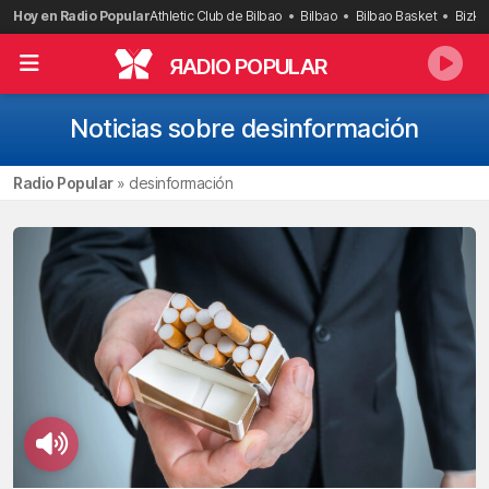
Saltar
Hoy en Radio Popular
Athletic Club de Bilbao
Bilbao
Bilbao Basket
Bizka
al
contenido
R
ADIO POPULAR
Noticias sobre desinformación
Radio Popular
»
desinformación