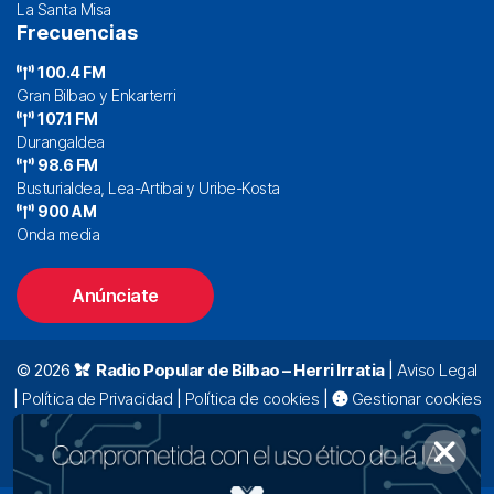
La Santa Misa
Frecuencias
100.4 FM
Gran Bilbao y Enkarterri
107.1 FM
Durangaldea
98.6 FM
Busturialdea, Lea-Artibai y Uribe-Kosta
900 AM
Onda media
Anúnciate
© 2026
Radio Popular de Bilbao – Herri Irratia
|
Aviso Legal
|
Política de Privacidad
|
Política de cookies
|
Gestionar cookies
Alda. Mazarredo, 47 – 7º 48009 Bilbao |
94 423 92 00
|
oyentes@radiopopular.com