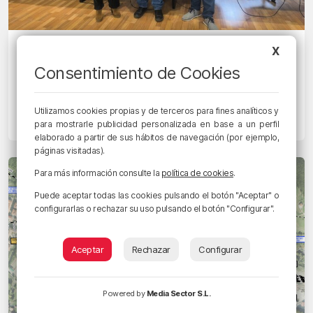
BIZKAIA
X
Abanto-Zierbena da luz verde a un
Consentimiento de Cookies
presupuesto de 24,6 millones para
2025
Utilizamos cookies propias y de terceros para fines analíticos y
para mostrarle publicidad personalizada en base a un perfil
14/02/2025 • 08:46 • RADIO POPULAR - HERRI IRRATIA
elaborado a partir de sus hábitos de navegación (por ejemplo,
páginas visitadas).
Para más información consulte la
política de cookies
.
Puede aceptar todas las cookies pulsando el botón "Aceptar" o
configurarlas o rechazar su uso pulsando el botón "Configurar".
Aceptar
Rechazar
Configurar
Powered by
Media Sector S.L.