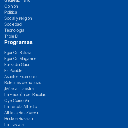
Geureaz Harro
Opinión
Política
Social y religión
Sociedad
Tecnología
Triple B
Programas
EgunOn Bizkaia
EgunOn Magazine
Euskadin Gaur
Es Posible
Asuntos Exteriores
Boletines de noticias
¡Música, maestra!
La Emoción del Bacalao
Oye Cómo Va
La Tertulia Athletic
Athletic Beti Zurekin
Hirukoa Bizkaian
La Traviata