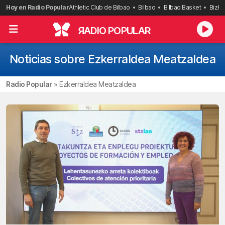
Saltar
Hoy en Radio Popular
Athletic Club de Bilbao
Bilbao
Bilbao Basket
Bizka
al
contenido
R
ADIO POPULAR
Noticias sobre Ezkerraldea Meatzaldea
Radio Popular
»
Ezkerraldea Meatzaldea