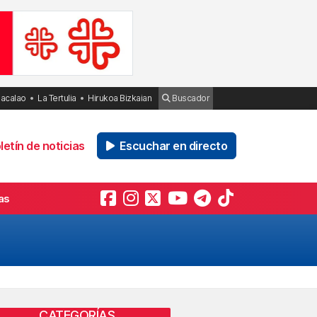
Bacalao
La Tertulia
Hirukoa Bizkaian
Buscador
etín de noticias
Escuchar en directo
as
CATEGORÍAS