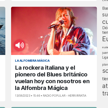
Ba
su
cu
Dió
tie
E
eusk
jua
Lig
LA ALFOMBRA MÁGICA
pla
La rockera italiana y el
s
pionero del Blues británico
ti
vuelan hoy con nosotros en
at
la Alfombra Mágica
tr
13/06/2023 • 15:46 • RADIO POPULAR - HERRI IRRATIA