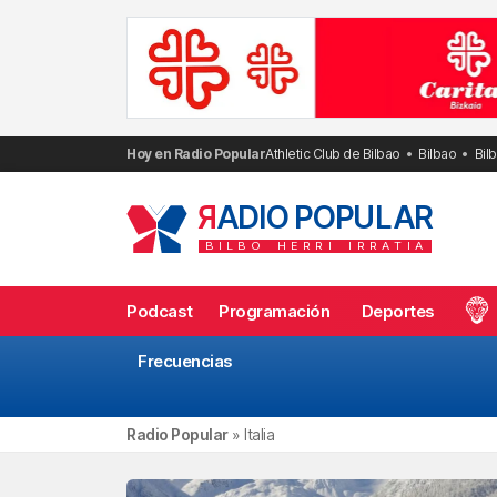
Saltar
al
contenido
Hoy en Radio Popular
Athletic Club de Bilbao
Bilbao
Bil
R
ADIO POPULAR
BILBO
HERRI
IRRATIA
Podcast
Programación
Deportes
Frecuencias
Radio Popular
»
Italia