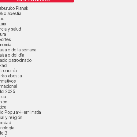
eburuko Planak
eko abestia
bao
kaia
ncia y salud
tura
ortes
nomía
paisaje de la semana
aisaje del día
acio patrocinado
kadi
tronomía
rko abestia
ormativos
ernacional
aldi 2025
ica
nión
tica
o Popular-Herri Irratia
al y religión
iedad
nología
le B