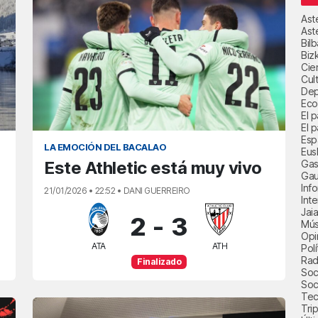
Ast
Ast
Bil
Biz
Cie
Cul
Dep
Eco
El 
El p
Esp
LA EMOCIÓN DEL BACALAO
Eus
Gas
Este Athletic está muy vivo
Gau
Inf
21/01/2026 • 22:52 • DANI GUERREIRO
Int
Jai
2
-
3
Mús
Opi
ATA
ATH
Polí
Radi
Finalizado
Soci
Soc
Tec
Trip