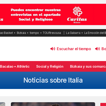
bao Basket
Bizkaia
tiempo
TOURrescusa
La Gabarra
La Emoción del 
Escuchar el tiempo
Bol
Bacalao • Athletic
Social y Religión
Bizkaia y sus comarc
Noticias sobre Italia