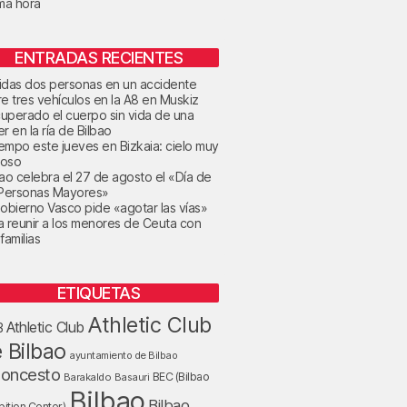
ima hora
ENTRADAS RECIENTES
idas dos personas en un accidente
re tres vehículos en la A8 en Muskiz
uperado el cuerpo sin vida de una
r en la ría de Bilbao
tiempo este jueves en Bizkaia: cielo muy
oso
bao celebra el 27 de agosto el «Día de
 Personas Mayores»
Gobierno Vasco pide «agotar las vías»
a reunir a los menores de Ceuta con
familias
ETIQUETAS
Athletic Club
Athletic Club
B
 Bilbao
ayuntamiento de Bilbao
loncesto
BEC (Bilbao
Barakaldo
Basauri
Bilbao
Bilbao
bition Center)