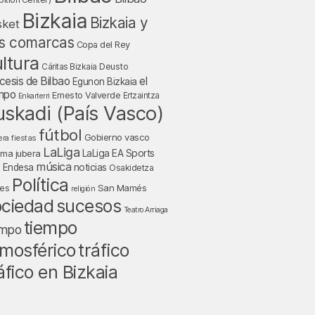
Bizkaia
Bizkaia y
sket
s comarcas
Copa del Rey
ltura
Deusto
Cáritas Bizkaia
cesis de Bilbao
el
Egunon Bizkaia
mpo
Ernesto Valverde
Ertzaintza
Enkarterri
uskadi (País Vasco)
fútbol
Gobierno vasco
fiestas
era
LaLiga
LaLiga EA Sports
nma jubera
música
a Endesa
noticias
Osakidetza
Política
San Mamés
nes
religión
ociedad
sucesos
Teatro Arriaga
tiempo
empo
tráfico
mosférico
áfico en Bizkaia