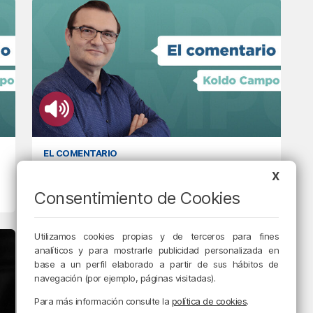
EL COMENTARIO
Justificar lo injustificable
X
Consentimiento de Cookies
12/04/2023 • 08:48 • RADIO POPULAR - HERRI IRRATIA
Utilizamos cookies propias y de terceros para fines
analíticos y para mostrarle publicidad personalizada en
base a un perfil elaborado a partir de sus hábitos de
navegación (por ejemplo, páginas visitadas).
Para más información consulte la
política de cookies
.