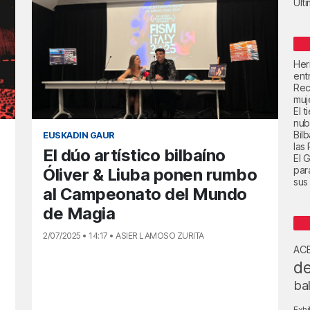
Últ
Her
ent
Rec
muje
El 
nub
Bil
EUSKADIN GAUR
las
El dúo artístico bilbaíno
El 
par
Óliver & Liuba ponen rumbo
sus 
al Campeonato del Mundo
de Magia
2/07/2025 • 14:17 • ASIER LAMOSO ZURITA
AC
de
ba
Exhi