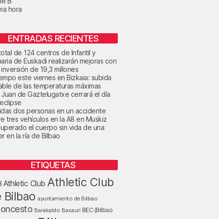
le B
ima hora
ENTRADAS RECIENTES
otal de 124 centros de Infantil y
maria de Euskadi realizarán mejoras con
 inversión de 19,3 millones
tiempo este viernes en Bizkaia: subida
able de las temperaturas máximas
 Juan de Gaztelugatxe cerrará el día
 eclipse
idas dos personas en un accidente
re tres vehículos en la A8 en Muskiz
uperado el cuerpo sin vida de una
r en la ría de Bilbao
ETIQUETAS
Athletic Club
Athletic Club
B
 Bilbao
ayuntamiento de Bilbao
loncesto
BEC (Bilbao
Barakaldo
Basauri