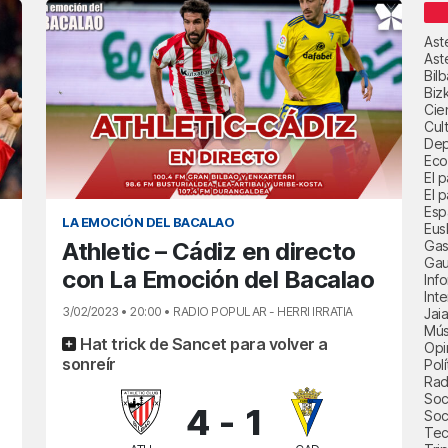
Ast
Ast
Bil
Biz
Cie
Cul
Dep
Eco
El 
El p
Esp
LA EMOCIÓN DEL BACALAO
Eus
Gas
Athletic – Cádiz en directo
Gau
con La Emoción del Bacalao
Inf
Int
3/02/2023 • 20:00 • RADIO POPULAR - HERRI IRRATIA
Jai
Mús
Hat trick de Sancet para volver a
Opi
sonreír
Polí
Radi
Soci
4
-
1
Soc
Tec