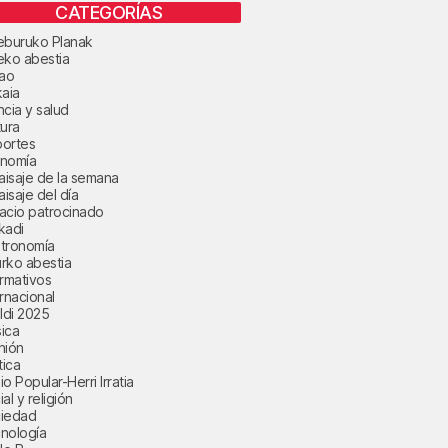
CATEGORÍAS
eburuko Planak
eko abestia
bao
kaia
ncia y salud
tura
ortes
nomía
paisaje de la semana
aisaje del día
acio patrocinado
kadi
tronomía
rko abestia
ormativos
ernacional
aldi 2025
ica
nión
tica
o Popular-Herri Irratia
al y religión
iedad
nología