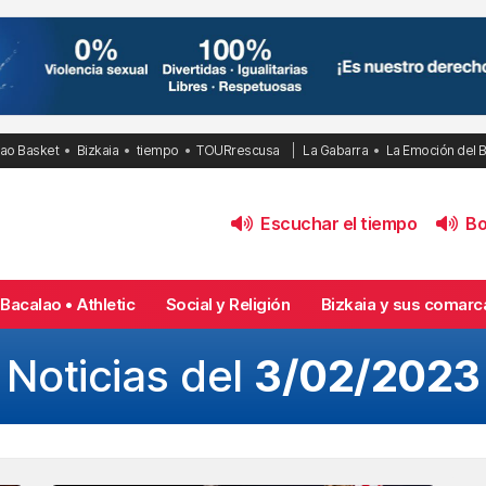
bao Basket
Bizkaia
tiempo
TOURrescusa
La Gabarra
La Emoción del 
Escuchar el tiempo
Bol
Bacalao • Athletic
Social y Religión
Bizkaia y sus comarc
Noticias del
3/02/2023