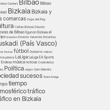
Bilbao
Bilbao
bition Center)
Bizkaia
Bizkaia y
sket
s comarcas
Copa del Rey
ltura
Deusto
Cáritas Bizkaia
cesis de Bilbao
el
Egunon Bizkaia
mpo
Ernesto Valverde
Ertzaintza
Enkarterri
uskadi (País Vasco)
fútbol
Gobierno vasco
fiestas
era
LaLiga
LaLiga EA Sports
nma jubera
música
a Endesa
noticias
Osakidetza
Política
San Mamés
nes
religión
ociedad
sucesos
Teatro Arriaga
tiempo
empo
tráfico
mosférico
áfico en Bizkaia