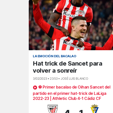
LA EMOCIÓN DEL BACALAO
Hat trick de Sancet para
volver a sonreír
3/02/2023 • 23:53 • JOSÉ LUIS BLANCO
⚽ Primer bacalao de Oihan Sancet del
partido en el primer hat-trick de LaLiga
2022-23 | Athletic Club 4-1 Cádiz CF
4
-
1