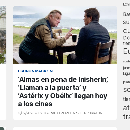
Exhi
Ba
su
cu
Dió
tie
E
eusk
jua
EGUNON MAGAZINE
Lig
‘Almas en pena de Inisherin’,
pla
‘Llaman a la puerta’ y
s
‘Astérix y Obélix’ llegan hoy
ti
a los cines
at
3/02/2023 • 16:07 • RADIO POPULAR - HERRI IRRATIA
tr