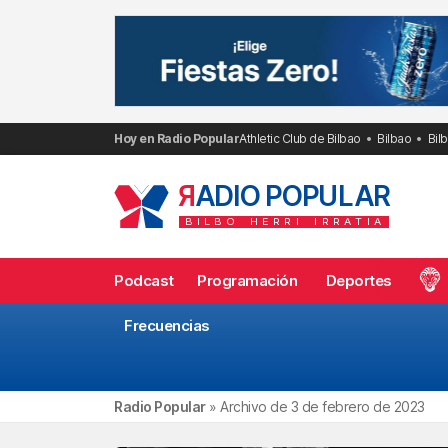
Saltar
al
contenido
Hoy en Radio Popular
Athletic Club de Bilbao
Bilbao
Bil
R
ADIO POPULAR
BILBO
HERRI
IRRATIA
Podcast
Programación
Deportes
Frecuencias
Radio Popular
»
Archivo de 3 de febrero de 2023