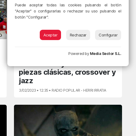
Puede aceptar todas las cookies pulsando el botón
"Aceptar" o configurarlas o rechazar su uso pulsando el
botón "Configurar".
Aceptar
Rechazar
Configurar
¡MÚSICA, MAESTRA!
Miscelanéa de música
Powered by
Media Sector S.L.
sentimental y melancólica:
piezas clásicas, crossover y
jazz
3/02/2023 • 12:35 • RADIO POPULAR - HERRI IRRATIA