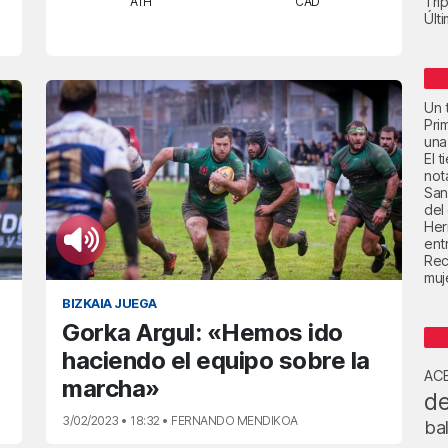
Trip
ATH
CAD
Últ
Un t
Pri
una
El 
not
San
del
Her
ent
Rec
muje
BIZKAIA JUEGA
Gorka Argul: «Hemos ido
haciendo el equipo sobre la
AC
marcha»
de
3/02/2023 • 18:32 • FERNANDO MENDIKOA
ba