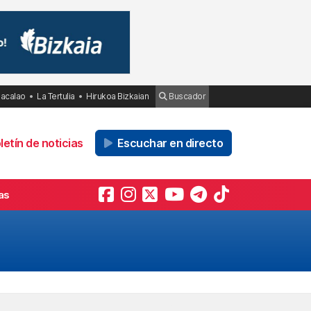
Bacalao
La Tertulia
Hirukoa Bizkaian
Buscador
etín de noticias
Escuchar en directo
as