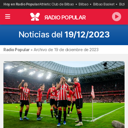
Saltar
Hoy en Radio Popular
Athletic Club de Bilbao
Bilbao
Bilbao Basket
Bizka
al
contenido
R
ADIO POPULAR
Noticias del
19/12/2023
Radio Popular
»
Archivo de 19 de diciembre de 2023