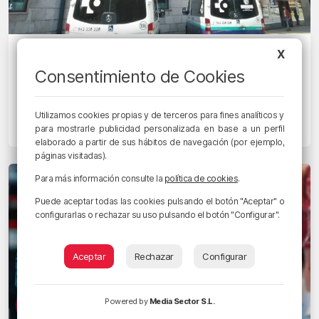
ÚLTIMA HORA
X
Osakidetza cifra el seguimiento de la
Consentimiento de Cookies
huelga en un 5,53% en el turno de
mañana
Utilizamos cookies propias y de terceros para fines analíticos y
para mostrarle publicidad personalizada en base a un perfil
19/12/2023 • 14:50 • RADIO POPULAR - HERRI IRRATIA
elaborado a partir de sus hábitos de navegación (por ejemplo,
páginas visitadas).
Para más información consulte la
política de cookies
.
Puede aceptar todas las cookies pulsando el botón "Aceptar" o
configurarlas o rechazar su uso pulsando el botón "Configurar".
Aceptar
Rechazar
Configurar
Powered by
Media Sector S.L.