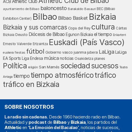
Athletic Club de Bilbao
Athletic Club
ACB
baloncesto
BEC (Bilbao
ayuntamiento de Bilbao
Barakaldo
Basauri
Bilbao
Bizkaia
Bilbao Basket
Exhibition Center)
cultura
Bizkaia y sus comarcas
Copa del Rey
Cáritas
Diócesis de Bilbao
el tiempo
Egunon Bizkaia
Deusto
Bizkaia
Enkarterri
Euskadi (País Vasco)
Ernesto Valverde
Ertzaintza
fútbol
LaLiga
LaLiga
Gobierno vasco
juanma jubera
fiestas
euskera
música
EA Sports
Liga Endesa
noticias
Osakidetza
planes
Política
sociedad
sucesos
San Mamés
religión
Teatro
tráfico
tiempo atmosférico
tiempo
Arriaga
tráfico en Bizkaia
SOBRE NOSOTROS
La radio sin cadenas
. Desde 1960 haciendo radio en Bilbao.
Actualidad y
podcast
de
Bilbao
y
Bizkaia
, los partidos del
Athletic
en
‘La Emoción del Bacalao’
, noticias de sucesos,