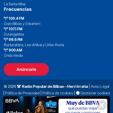
La Santa Misa
Frecuencias
100.4 FM
Gran Bilbao y Enkarterri
107.1 FM
Durangaldea
98.6 FM
Busturialdea, Lea-Artibai y Uribe-Kosta
900 AM
Onda media
Anúnciate
© 2026
Radio Popular de Bilbao – Herri Irratia
|
Aviso Legal
|
Política de Privacidad
|
Política de cookies
|
Gestionar cookies
Alda. Mazarredo, 47 – 7º 48009 Bilbao |
94 423 92 00
|
oyentes@radiopopular.com