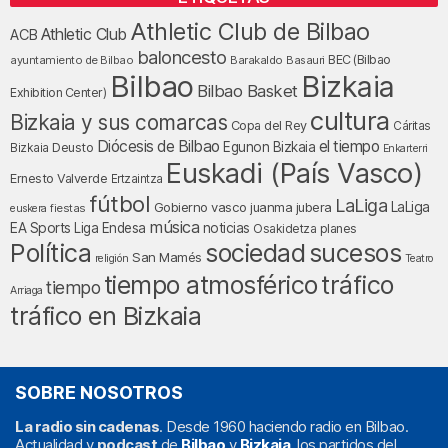
Athletic Club de Bilbao
Athletic Club
ACB
baloncesto
BEC (Bilbao
ayuntamiento de Bilbao
Barakaldo
Basauri
Bilbao
Bizkaia
Bilbao Basket
Exhibition Center)
cultura
Bizkaia y sus comarcas
Copa del Rey
Cáritas
Diócesis de Bilbao
el tiempo
Egunon Bizkaia
Deusto
Bizkaia
Enkarterri
Euskadi (País Vasco)
Ernesto Valverde
Ertzaintza
fútbol
LaLiga
LaLiga
Gobierno vasco
juanma jubera
fiestas
euskera
música
EA Sports
Liga Endesa
noticias
Osakidetza
planes
Política
sociedad
sucesos
San Mamés
religión
Teatro
tráfico
tiempo atmosférico
tiempo
Arriaga
tráfico en Bizkaia
SOBRE NOSOTROS
La radio sin cadenas
. Desde 1960 haciendo radio en Bilbao.
Actualidad y
podcast
de
Bilbao
y
Bizkaia
, los partidos del