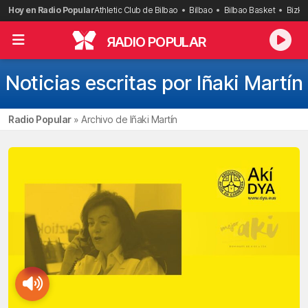
Saltar
Hoy en Radio Popular
Athletic Club de Bilbao
Bilbao
Bilbao Basket
Bizka
al
contenido
R
ADIO POPULAR
Noticias escritas por Iñaki Martín
Radio Popular
»
Archivo de Iñaki Martín