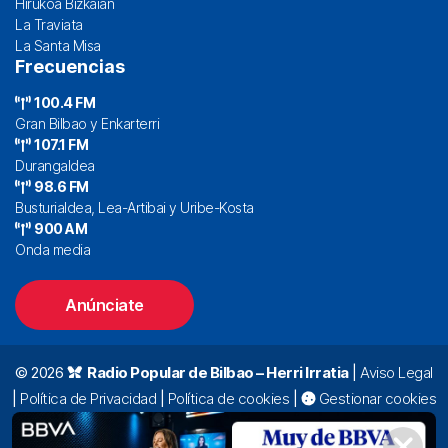
Hirukoa Bizkaian
La Traviata
La Santa Misa
Frecuencias
100.4 FM
Gran Bilbao y Enkarterri
107.1 FM
Durangaldea
98.6 FM
Busturialdea, Lea-Artibai y Uribe-Kosta
900 AM
Onda media
Anúnciate
© 2026
Radio Popular de Bilbao – Herri Irratia
|
Aviso Legal
|
Política de Privacidad
|
Política de cookies
|
Gestionar cookies
Alda. Mazarredo, 47 – 7º 48009 Bilbao |
94 423 92 00
|