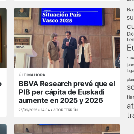
Ba
su
cu
Dió
tie
E
eusk
jua
Lig
ÚLTIMA HORA
pla
o
BBVA Research prevé que el
s
PIB per cápita de Euskadi
ti
aumente en 2025 y 2026
at
25/06/2025 • 14:34 • AITOR TERRÓN
tr