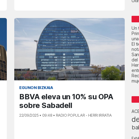
Últ
Un t
Pri
una
El 
not
San
del
Her
ent
Rec
muje
EGUNON BIZKAIA
BBVA eleva un 10% su OPA
sobre Sabadell
AC
22/09/2025 • 09:48 • RADIO POPULAR - HERRI IRRATIA
de
ba
Exhi