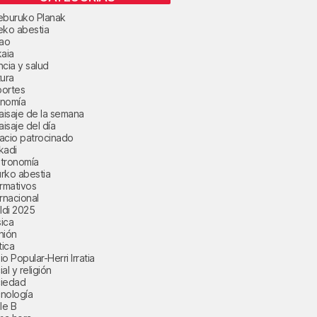
eburuko Planak
eko abestia
bao
kaia
ncia y salud
tura
ortes
nomía
paisaje de la semana
aisaje del día
acio patrocinado
kadi
tronomía
rko abestia
ormativos
ernacional
aldi 2025
ica
nión
tica
o Popular-Herri Irratia
al y religión
iedad
nología
le B