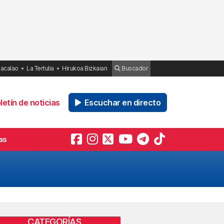
Bacalao
La Tertulia
Hirukoa Bizkaian
Buscador
etín de noticias
Escuchar en directo
as
CATEGORÍAS