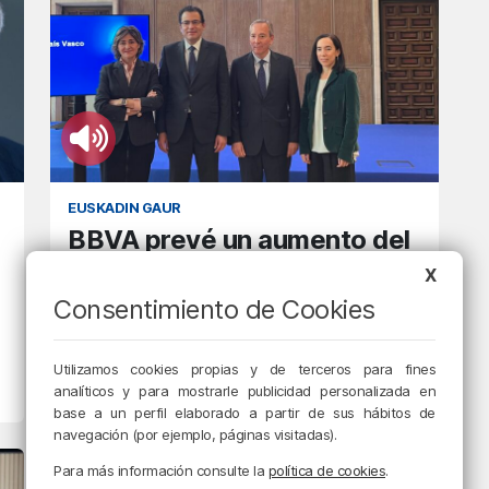
EUSKADIN GAUR
BBVA prevé un aumento del
PIB en Euskadi pero
X
reconoce pérdida de poder
Consentimiento de Cookies
adquisitivo de los
trabajadores
Utilizamos cookies propias y de terceros para fines
analíticos y para mostrarle publicidad personalizada en
30/10/2024 • 14:34 • ALAZNE GONZÁLEZ
base a un perfil elaborado a partir de sus hábitos de
navegación (por ejemplo, páginas visitadas).
Para más información consulte la
política de cookies
.