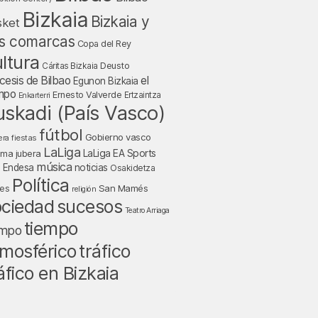
Bizkaia
Bizkaia y
sket
s comarcas
Copa del Rey
ltura
Deusto
Cáritas Bizkaia
cesis de Bilbao
el
Egunon Bizkaia
mpo
Ernesto Valverde
Ertzaintza
Enkarterri
uskadi (País Vasco)
fútbol
Gobierno vasco
fiestas
era
LaLiga
LaLiga EA Sports
nma jubera
música
a Endesa
noticias
Osakidetza
Política
San Mamés
nes
religión
ociedad
sucesos
Teatro Arriaga
tiempo
empo
tráfico
mosférico
áfico en Bizkaia