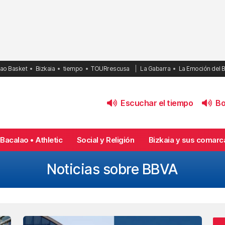
bao Basket
Bizkaia
tiempo
TOURrescusa
La Gabarra
La Emoción del 
Escuchar el tiempo
Bol
Bacalao • Athletic
Social y Religión
Bizkaia y sus comarc
Noticias sobre BBVA