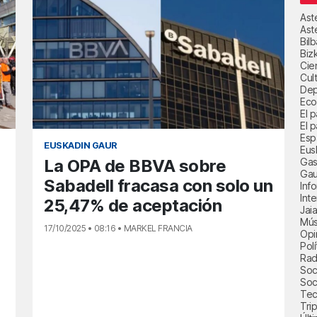
Ast
Ast
Bil
Biz
Cie
Cul
Dep
Eco
El 
El p
Esp
EUSKADIN GAUR
Eus
Gas
La OPA de BBVA sobre
Gau
Sabadell fracasa con solo un
Inf
Int
25,47% de aceptación
Jai
Mús
17/10/2025 • 08:16 • MARKEL FRANCIA
Opi
Polí
Radi
Soci
Soc
Tec
Trip