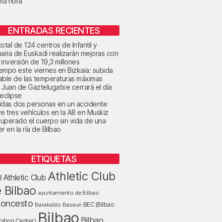
ima hora
ENTRADAS RECIENTES
otal de 124 centros de Infantil y
maria de Euskadi realizarán mejoras con
 inversión de 19,3 millones
tiempo este viernes en Bizkaia: subida
able de las temperaturas máximas
 Juan de Gaztelugatxe cerrará el día
 eclipse
idas dos personas en un accidente
re tres vehículos en la A8 en Muskiz
uperado el cuerpo sin vida de una
r en la ría de Bilbao
ETIQUETAS
Athletic Club
Athletic Club
B
 Bilbao
ayuntamiento de Bilbao
loncesto
BEC (Bilbao
Barakaldo
Basauri
Bilbao
Bilbao
bition Center)