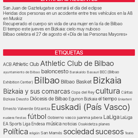
San Juan de Gaztelugatxe cerrará el día del eclipse
Heridas dos personas en un accidente entre tres vehículos en la A8
en Muskiz
Recuperado el cuerpo sin vida de una mujer en la ría de Bilbao
El tiempo este jueves en Bizkaia: cielo muy nuboso
Bilbao celebra el 27 de agosto el «Día de las Personas Mayores»
ETIQUETAS
Athletic Club de Bilbao
Athletic Club
ACB
baloncesto
BEC (Bilbao
ayuntamiento de Bilbao
Barakaldo
Basauri
Bilbao
Bizkaia
Bilbao Basket
Exhibition Center)
cultura
Bizkaia y sus comarcas
Copa del Rey
Cáritas
Diócesis de Bilbao
el tiempo
Egunon Bizkaia
Deusto
Bizkaia
Enkarterri
Euskadi (País Vasco)
Ernesto Valverde
Ertzaintza
fútbol
LaLiga
LaLiga
Gobierno vasco
juanma jubera
fiestas
euskera
música
EA Sports
Liga Endesa
noticias
Osakidetza
planes
Política
sociedad
sucesos
San Mamés
religión
Teatro