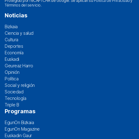
Protegido por reCAPTCHA de Google. Se aplican su
Política de Privacidad
y
Términos del servicio
.
Noticias
Bizkaia
Ciencia y salud
Cultura
Deportes
Economía
Euskadi
Geureaz Harro
Opinión
Política
Social y religión
Sociedad
Tecnología
Triple B
Programas
EgunOn Bizkaia
EgunOn Magazine
Euskadin Gaur