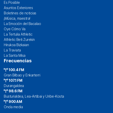
Es Posible
Asuntos Exteriores
Boletines de noticias
¡Música, maestra!
La Emoción del Bacalao
Oye Cómo Va
La Tertulia Athletic
Athletic Beti Zurekin
Hirukoa Bizkaian
La Traviata
La Santa Misa
Frecuencias
100.4 FM
Gran Bilbao y Enkarterri
107.1 FM
Durangaldea
98.6 FM
Busturialdea, Lea-Artibai y Uribe-Kosta
900 AM
Onda media