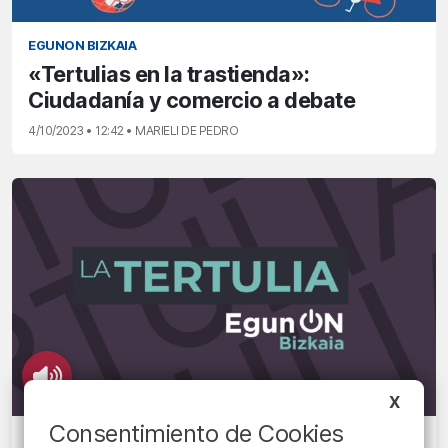
EGUNON BIZKAIA
«Tertulias en la trastienda»:
Ciudadanía y comercio a debate
4/10/2023 • 12:42 • MARIELI DE PEDRO
X
Consentimiento de Cookies
LA TERTULIA