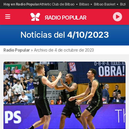
Saltar
Hoy en Radio Popular
Athletic Club de Bilbao
Bilbao
Bilbao Basket
Bizka
al
contenido
R
ADIO POPULAR
Noticias del
4/10/2023
Radio Popular
»
Archivo de 4 de octubre de 2023