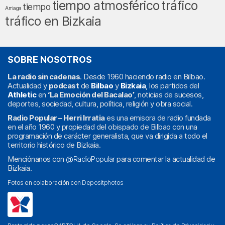
tráfico
tiempo atmosférico
tiempo
Arriaga
tráfico en Bizkaia
SOBRE NOSOTROS
La radio sin cadenas
. Desde 1960 haciendo radio en Bilbao.
Actualidad y
podcast
de
Bilbao
y
Bizkaia
, los partidos del
Athletic
en
‘La Emoción del Bacalao’
, noticias de sucesos,
deportes, sociedad, cultura, política, religión y obra social.
Radio Popular – Herri Irratia
es una emisora de radio fundada
en el año 1960 y propiedad del obispado de Bilbao con una
programación de carácter generalista, que va dirigida a todo el
territorio histórico de Bizkaia.
Menciónanos con
@RadioPopular
para comentar la actualidad de
Bizkaia.
Fotos en colaboración con
Depositphotos