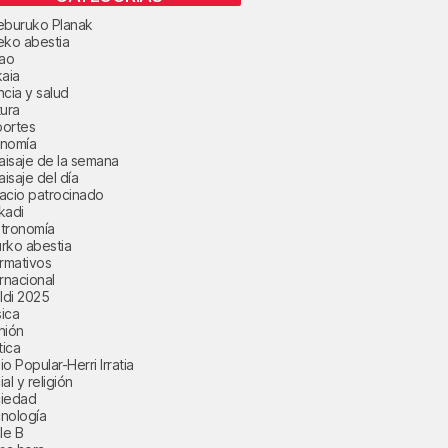
eburuko Planak
eko abestia
bao
kaia
ncia y salud
tura
ortes
nomía
paisaje de la semana
aisaje del día
acio patrocinado
kadi
tronomía
rko abestia
ormativos
ernacional
aldi 2025
ica
nión
tica
o Popular-Herri Irratia
al y religión
iedad
nología
le B