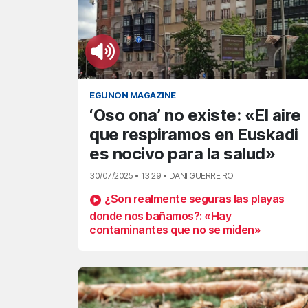
EGUNON MAGAZINE
‘Oso ona’ no existe: «El aire
que respiramos en Euskadi
es nocivo para la salud»
30/07/2025 • 13:29 • DANI GUERREIRO
¿Son realmente seguras las playas
donde nos bañamos?: «Hay
contaminantes que no se miden»