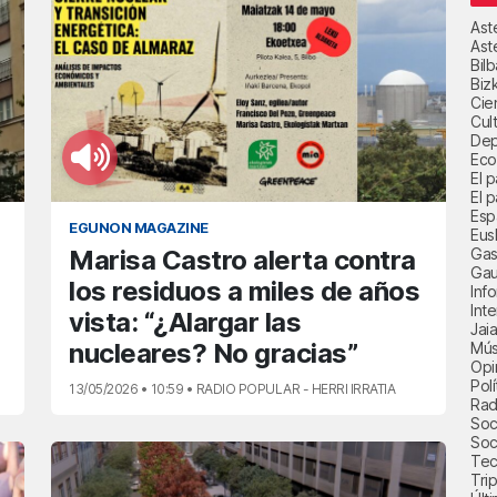
Ast
Ast
Bil
Biz
Cie
Cul
Dep
Eco
El 
El p
Esp
EGUNON MAGAZINE
Eus
Gas
Marisa Castro alerta contra
Gau
los residuos a miles de años
Inf
Int
vista: “¿Alargar las
Jai
nucleares? No gracias”
Mús
Opi
Polí
13/05/2026 • 10:59 • RADIO POPULAR - HERRI IRRATIA
Radi
Soci
Soc
Tec
Trip