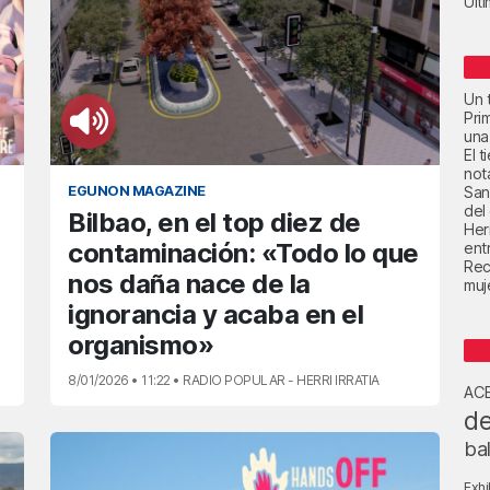
Últ
Un t
Pri
una
El 
not
EGUNON MAGAZINE
San
del
Bilbao, en el top diez de
Her
contaminación: «Todo lo que
ent
Rec
nos daña nace de la
muje
ignorancia y acaba en el
organismo»
8/01/2026 • 11:22 • RADIO POPULAR - HERRI IRRATIA
AC
de
ba
Exhi