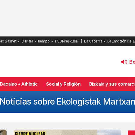
bao Basket
Bizkaia
tiempo
TOURrescusa
La Gabarra
La Emoción del 
Bol
Bacalao • Athletic
Social y Religión
Bizkaia y sus comarc
Noticias sobre Ekologistak Martxa