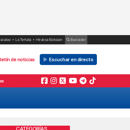
Bacalao
La Tertulia
Hirukoa Bizkaian
Buscador
etín de noticias
Escuchar en directo
as
n
CATEGORÍAS