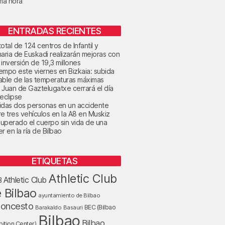
ima hora
ENTRADAS RECIENTES
otal de 124 centros de Infantil y
maria de Euskadi realizarán mejoras con
 inversión de 19,3 millones
tiempo este viernes en Bizkaia: subida
able de las temperaturas máximas
 Juan de Gaztelugatxe cerrará el día
 eclipse
idas dos personas en un accidente
re tres vehículos en la A8 en Muskiz
uperado el cuerpo sin vida de una
r en la ría de Bilbao
ETIQUETAS
Athletic Club
Athletic Club
B
 Bilbao
ayuntamiento de Bilbao
loncesto
BEC (Bilbao
Barakaldo
Basauri
Bilbao
Bilbao
bition Center)