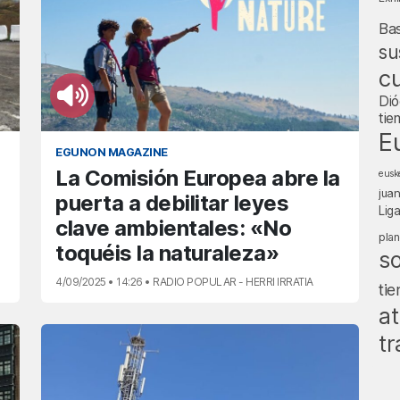
Ba
su
cu
Dió
tie
E
EGUNON MAGAZINE
La Comisión Europea abre la
eusk
jua
puerta a debilitar leyes
Lig
clave ambientales: «No
pla
toquéis la naturaleza»
s
4/09/2025 • 14:26 • RADIO POPULAR - HERRI IRRATIA
ti
at
tr