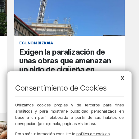
EGUNON BIZKAIA
Exigen la paralización de
unas obras que amenazan
un nido de cigüeña en
Plentzia
X
Consentimiento de Cookies
11/04/2025 • 07:48 • RADIO POPULAR - HERRI IRRATIA
Utilizamos cookies propias y de terceros para fines
analíticos y para mostrarle publicidad personalizada en
base a un perfil elaborado a partir de sus hábitos de
navegación (por ejemplo, páginas visitadas).
Para más información consulte la
política de cookies
.