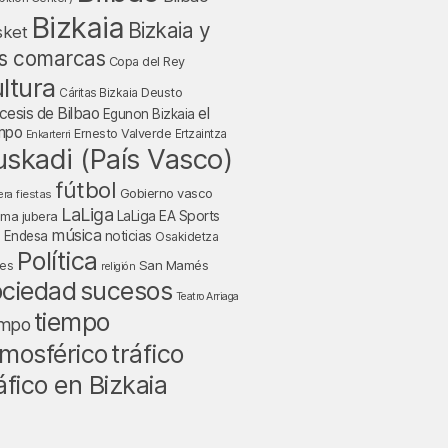
Bizkaia
Bizkaia y
sket
s comarcas
Copa del Rey
ltura
Deusto
Cáritas Bizkaia
cesis de Bilbao
el
Egunon Bizkaia
mpo
Ernesto Valverde
Ertzaintza
Enkarterri
uskadi (País Vasco)
fútbol
Gobierno vasco
fiestas
era
LaLiga
LaLiga EA Sports
nma jubera
música
a Endesa
noticias
Osakidetza
Política
San Mamés
nes
religión
ociedad
sucesos
Teatro Arriaga
tiempo
empo
tráfico
mosférico
áfico en Bizkaia